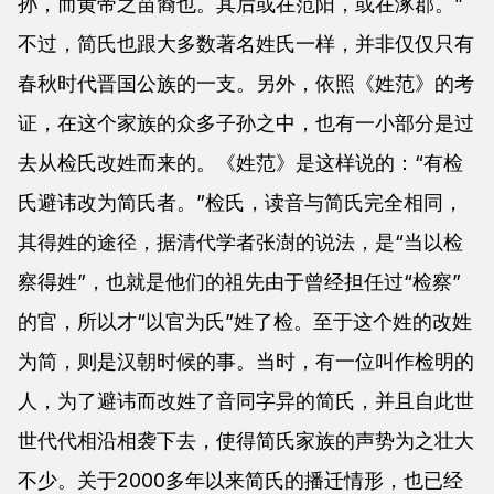
孙，而黄帝之苗裔也。其后或在范阳，或在涿郡。”
不过，简氏也跟大多数著名姓氏一样，并非仅仅只有
春秋时代晋国公族的一支。另外，依照《姓范》的考
证，在这个家族的众多子孙之中，也有一小部分是过
去从检氏改姓而来的。《姓范》是这样说的：“有检
氏避讳改为简氏者。”检氏，读音与简氏完全相同，
其得姓的途径，据清代学者张澍的说法，是“当以检
察得姓”，也就是他们的祖先由于曾经担任过“检察”
的官，所以才“以官为氏”姓了检。至于这个姓的改姓
为简，则是汉朝时候的事。当时，有一位叫作检明的
人，为了避讳而改姓了音同字异的简氏，并且自此世
世代代相沿相袭下去，使得简氏家族的声势为之壮大
不少。关于2000多年以来简氏的播迁情形，也已经