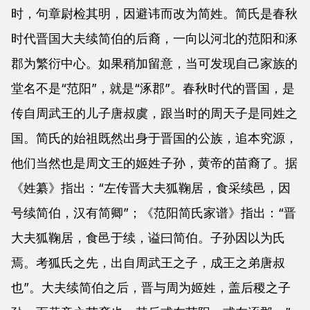
时，句章尉检其明，因避讳而改为简姓。简氏是春秋
时代晋国大夫续简伯的后裔，一向以河北的范阳和涿
郡为繁衍中心。如果稍加留意，当可发现自己家族的
堂名不是“范阳”，就是“涿郡”。春秋时代的晋国，是
传自周武王的儿子唐叔虞，跟当时的周天子是同姓之
国。简氏的始祖既然出身于晋国的公族，追本究源，
他们当然也是周文王的姬姓子孙，黄帝的苗裔了。据
《姓纂》指出：“左传晋大夫狐鞠居，食采续邑，因
号续简伯，汉有简卿”；《范阳简氏家谱》指出：“晋
大夫狐鞠居，食邑于续，谥曰简伯。子孙因以为氏
焉。考狐氏之先，出自周武王之子，成王之弟唐叔
也”。大夫续简伯之后，晋与周为姬姓，盖后稷之子