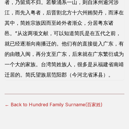
者，乃留焉不归。若黎涌系一山，则自涿州逾河涉
江，而先入粤者，后晋割北方十六州贿契丹，而涿在
其中，简姓宗族因而至岭外者渐众，分居粤东诸
邑。”从这两项文献，可以知道简氏是在五代之前，
就已经逐渐向南播迁的。他们有的直接徙入广东，有
的由赣入闽，再分支至广东，后来就在广东繁衍成为
一个大的家族。台湾简姓族人，很多是从福建省南靖
迁居的。简氏望族居范阳郡（今河北省涿县）。
← Back to Hundred Family Surname(百家姓)