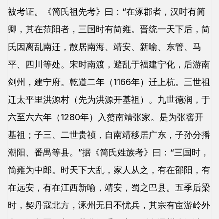
被考证。《简氏祖先考》曰：“在涿郡者，汉时有简
卿，其在范阳者，三国时有简雍。晋统一天下后，简
氏因离乱南迁，散居南海、靖安、新喻、东管、马
平、四川等处。宋时南渡，避乱于福建宁化，后游南
剑州，建宁府。乾道二年（1166年）迁上杭。三世祖
迁太平里洪源村（先为洪源开基祖）。九世德润，于
六至六六年（1280年）入赘南靖张家。是为张窖开
基祖；子三、二世贵祯，自南靖移居广东，子孙分播
潮阳、番禺等县。”据《简氏姓族考》曰：“三国时，
简雍为中郎。时天下大乱，家人从之，有在邵阳，有
在远安，有在江西新喻，靖安，蜀之巴县。五季后梁
时，契丹寇北方，涿州无日不忧兵，其宗有宦游岭外