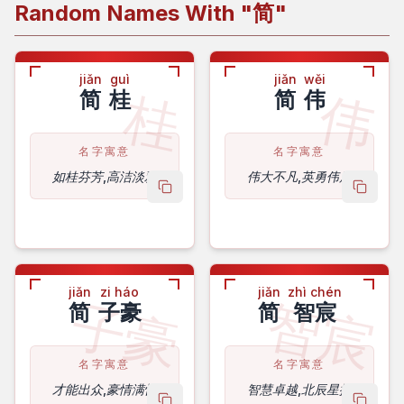
Random Names With "
简
"
jiǎn
guì
jiǎn
wěi
桂
伟
简
桂
简
伟
名字寓意
名字寓意
如桂芬芳,高洁淡雅
伟大不凡,英勇伟岸
copy name
copy 
jiǎn
zi háo
jiǎn
zhì chén
子豪
智宸
简
子豪
简
智宸
名字寓意
名字寓意
才能出众,豪情满怀
智慧卓越,北辰星拱