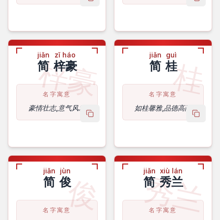
copy name
copy 
jiǎn
zǐ háo
jiǎn
guì
梓豪
桂
简
梓豪
简
桂
名字寓意
名字寓意
豪情壮志,意气风发
如桂馨雅,品德高尚
copy name
copy 
jiǎn
jùn
jiǎn
xiù lán
秀兰
俊
简
俊
简
秀兰
名字寓意
名字寓意