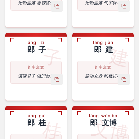
光明磊落,睿智豁达
光明磊落,气宇轩昂
copy name
copy 
láng
zi
láng
jiàn
子
建
郎
子
郎
建
名字寓意
名字寓意
谦谦君子,温润如玉
建功立业,积极进取
copy name
copy 
láng
guì
láng
wén bó
文博
桂
郎
桂
郎
文博