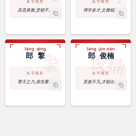
名字寓意
名字寓意
高贵典雅,坚韧不屈
博学多才,文雅稳重
copy name
copy 
láng
qíng
láng
jùn nán
俊楠
擎
郎
擎
郎
俊楠
名字寓意
名字寓意
擎天之力,肩负重任
英俊不凡,才能出众
copy name
copy 