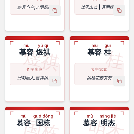
皓月当空,光明磊落
优秀出众 | 秀丽端庄
copy name
copy 
mù
yù qí
mù
guì
煜祺
桂
慕容
煜祺
慕容
桂
名字寓意
名字寓意
光彩照人,吉祥如意
如桂花般芬芳
copy name
copy 
mù
guó dòng
mù
míng jié
国栋
明杰
慕容
国栋
慕容
明杰