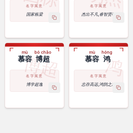
名字寓意
名字寓意
国家栋梁
杰出不凡,睿智贤明
copy name
copy 
mù
bó chāo
mù
hóng
博超
鸿
慕容
博超
慕容
鸿
名字寓意
名字寓意
博学超逸
志存高远,鸿鹄之志
copy name
copy 