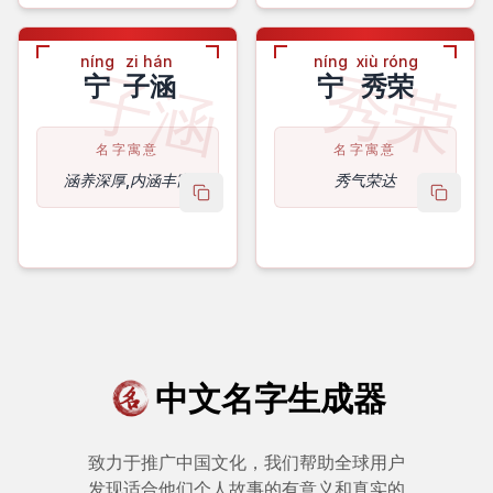
níng
zi hán
níng
xiù róng
子涵
秀荣
宁
子涵
宁
秀荣
名字寓意
名字寓意
涵养深厚,内涵丰富
秀气荣达
copy name
copy 
中文名字生成器
致力于推广中国文化，我们帮助全球用户
发现适合他们个人故事的有意义和真实的