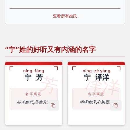
查看所有姓氏
“宁”姓的好听又有内涵的名字
níng
fāng
níng
zé yáng
泽洋
芳
宁
芳
宁
泽洋
名字寓意
名字寓意
芬芳馥郁,品德芳馨
润泽海洋,心胸宽广
copy name
copy 