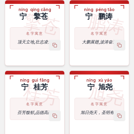
níng
qíng cāng
níng
péng tāo
擎苍
鹏涛
宁
擎苍
宁
鹏涛
名字寓意
名字寓意
顶天立地,壮志凌云
大鹏展翅,波涛奋进
copy name
copy 
níng
guì fāng
níng
xù yáo
桂芳
旭尧
宁
桂芳
宁
旭尧
名字寓意
名字寓意
芬芳馥郁,品德高尚
旭日尧天，圣明有智
copy name
copy 