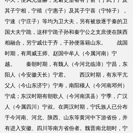
其子宁相，宁殖（宁惠子）及其子宁喜（宁悼子），
宁速（宁庄子）等均为卫大夫，另有被放逐于秦的卫
国大夫宁跪，这样宁跪子孙和秦宁公之支庶便在陕西
相融合，另宁戚仕于齐，子孙便落籍山东。 战国
时期，有周威王师、赵国中牟人（今属河南）宁
越。 秦朝时期，有魏人（今河北临漳）宁昌，东
阳人（今安徽天长）宁君。 西汉时期，有东平亢
父人（今山东济宁）宁寿，南阳穰人（今河南邓州）
宁成；东汉时期有朝歌人（今河南淇县）宁季，广汉
人（今属四川）宁叔。在两汉时期，宁氏族人已分布
于今河南、河北、陕西、山东等黄河中下游省份，并
有进入安徽、四川等南方省份者。魏晋南北朝时，宁