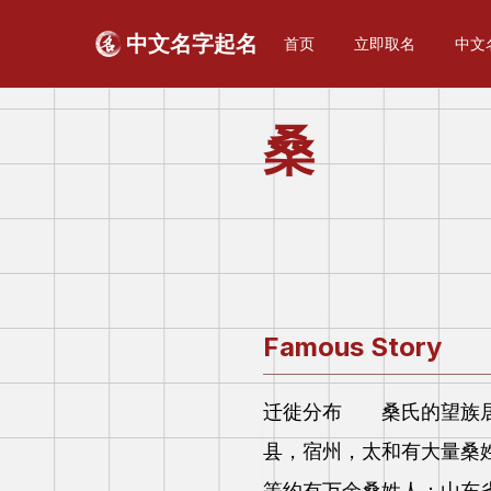
中文名字起名
首页
立即取名
中文
桑
Famous Story
迁徙分布 桑氏的望族居
县，宿州，太和有大量桑
等约有万余桑姓人；山东