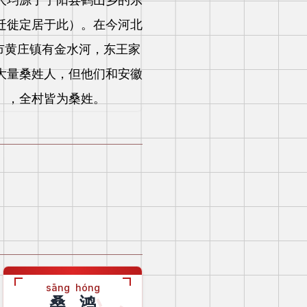
迁徙定居于此）。在今河北
市黄庄镇有金水河，东王家
大量桑姓人，但他们和安徽
），全村皆为桑姓。
sāng
hóng
桑
鸿