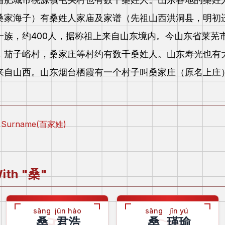
桑家海子）有桑姓人家庙及家谱（先祖山西洪洞县，明初
一族，约400人，据称祖上来自山东境内。今山东省莱芜
，茄子峪村，桑家庄等村约有数千桑姓人。山东寿光也有
来自山西。山东烟台栖霞有一个村子叫桑家庄（原名上庄
ly Surname(百家姓)
ith "
桑
"
sāng
jūn hào
sāng
jǐn yú
桑
君浩
桑
瑾瑜