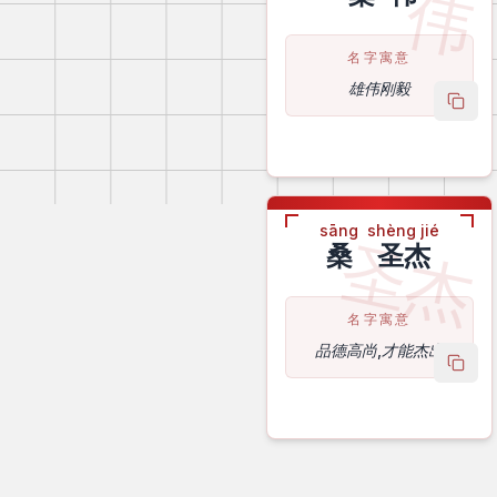
伟
名字寓意
雄伟刚毅
copy
sāng
shèng jié
圣杰
桑
圣杰
名字寓意
品德高尚,才能杰出
copy