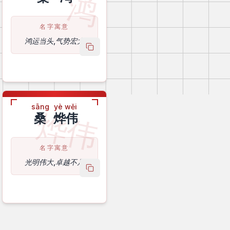
鸿
名字寓意
鸿运当头,气势宏大
name
copy name
sāng
yè wěi
烨伟
桑
烨伟
名字寓意
光明伟大,卓越不凡
name
copy name