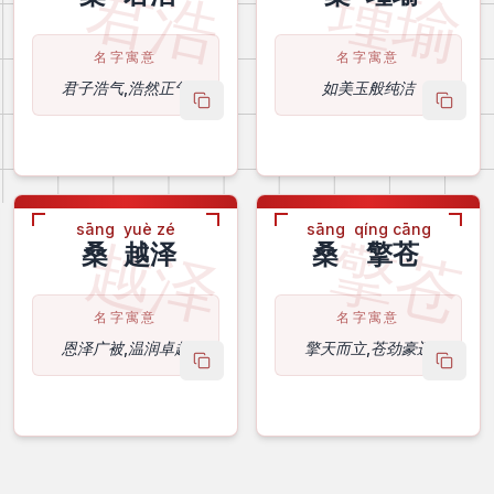
君浩
瑾瑜
名字寓意
名字寓意
君子浩气,浩然正气
如美玉般纯洁
 name
copy name
copy 
sāng
yuè zé
sāng
qíng cāng
越泽
擎苍
桑
越泽
桑
擎苍
名字寓意
名字寓意
恩泽广被,温润卓越
擎天而立,苍劲豪迈
 name
copy name
copy 