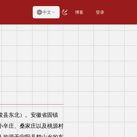
中文
博客
登录
浚县东北）。安徽省固镇
小辛庄、桑家庄以及桃源村
人均源于宁阳县鹤山乡的东