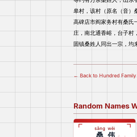
皋村，该村（原名（音）
高碑店市阎家务村有桑氏
庄，南北通香峪，台子村
固镇桑姓人同出一宗，均
← Back to Hundred Fami
Random Names W
sāng
wěi
桑
伟