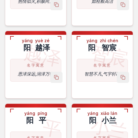
热情似火,积极向上
如桂般高洁
copy name
copy 
yáng
yuè zé
yáng
zhì chén
越泽
智宸
阳
越泽
阳
智宸
名字寓意
名字寓意
恩泽深远,润泽万物
智慧不凡,气宇轩昂
copy name
copy 
yáng
píng
yáng
xiǎo lán
小兰
平
阳
平
阳
小兰
名字寓意
名字寓意