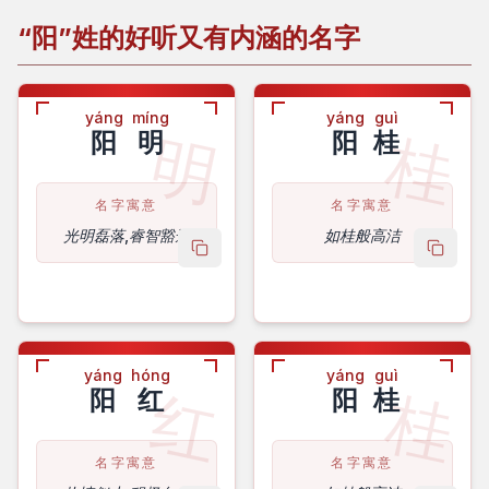
“阳”姓的好听又有内涵的名字
yáng
míng
yáng
guì
明
桂
阳
明
阳
桂
名字寓意
名字寓意
光明磊落,睿智豁达
如桂般高洁
copy name
copy 
yáng
hóng
yáng
guì
红
桂
阳
红
阳
桂
名字寓意
名字寓意