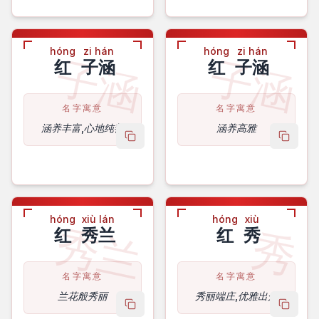
hóng
zi hán
hóng
zi hán
子涵
子涵
红
子涵
红
子涵
名字寓意
名字寓意
涵养丰富,心地纯善
涵养高雅
copy name
copy 
hóng
xiù lán
hóng
xiù
秀兰
秀
红
秀兰
红
秀
名字寓意
名字寓意
兰花般秀丽
秀丽端庄,优雅出众
copy name
copy 