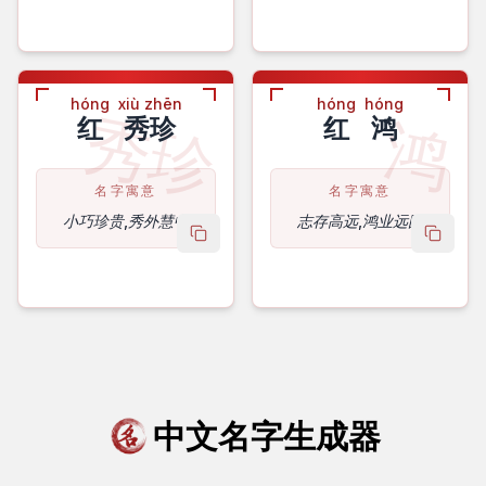
hóng
xiù zhēn
hóng
hóng
秀珍
鸿
红
秀珍
红
鸿
名字寓意
名字寓意
小巧珍贵,秀外慧中
志存高远,鸿业远图
copy name
copy 
中文名字生成器