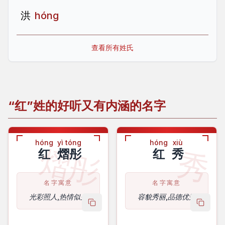
洪
hóng
查看所有姓氏
“红”姓的好听又有内涵的名字
hóng
yì tóng
hóng
xiù
熠彤
秀
红
熠彤
红
秀
名字寓意
名字寓意
光彩照人,热情似火
容貌秀丽,品德优秀
copy name
copy 