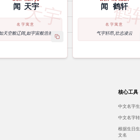
天宇
鹤
闻
天宇
闻
鹤轩
名字寓意
名字寓意
如天空般辽阔,如宇宙般浩瀚
气宇轩昂,壮志凌云
copy name
核心工具
中文名字生
中文名字转
根据生日生
文名