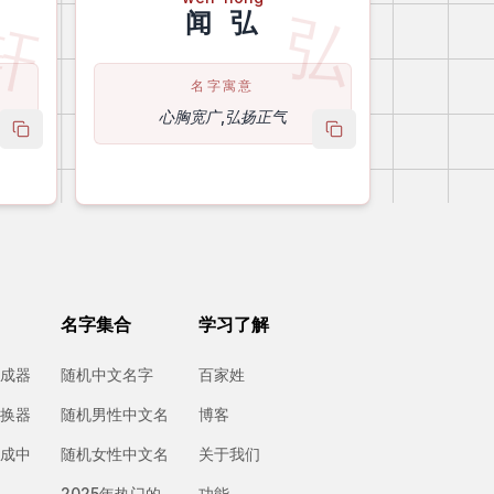
轩
弘
闻
弘
名字寓意
心胸宽广,弘扬正气
copy name
copy name
名字集合
学习了解
成器
随机中文名字
百家姓
换器
随机男性中文名
博客
成中
随机女性中文名
关于我们
2025年热门的
功能