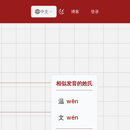
中文
博客
登录
相似发音的姓氏
温
wēn
文
wén