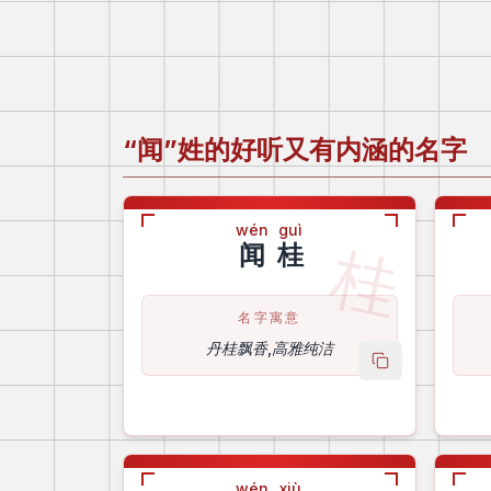
“闻”姓的好听又有内涵的名字
wén
guì
桂
闻
桂
名字寓意
丹桂飘香,高雅纯洁
copy name
wén
xiù