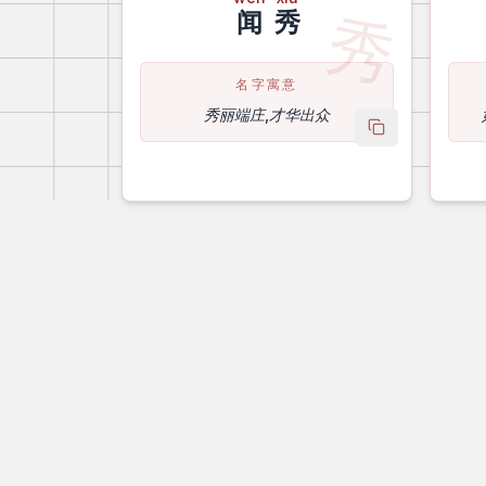
秀
闻
秀
名字寓意
秀丽端庄,才华出众
copy name