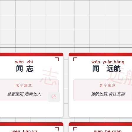
wén
zhì
wén
yuǎn háng
远
志
闻
志
闻
远航
名字寓意
名字寓意
意志坚定,志向远大
扬帆远航,勇往直前
copy name
wén
tiān yǔ
wén
hè xuān