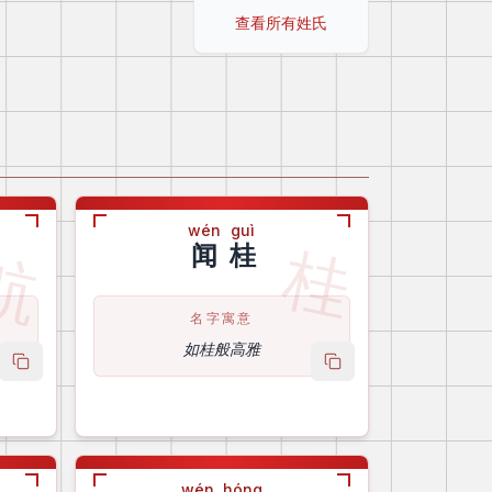
查看所有姓氏
wén
guì
航
桂
闻
桂
名字寓意
如桂般高雅
copy name
copy name
wén
hóng